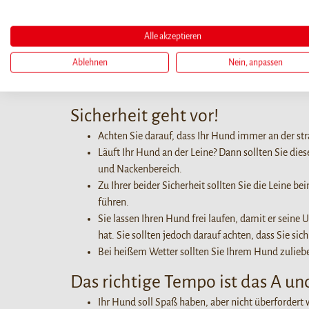
Planen Sie eine längere Fahrradtour sorgfältig:
Wählen Sie eine wenig befahrene Route.
Alle akzeptieren
Vermeiden Sie längere Strecken auf harten Böden
Ablehnen
Nein, anpassen
Beachten Sie den gesundheitlichen Zustand und d
Auch Ihr Hund hat Durst! Nehmen Sie deshalb imm
Sicherheit geht vor!
Achten Sie darauf, dass Ihr Hund immer an der st
Läuft Ihr Hund an der Leine? Dann sollten Sie di
und Nackenbereich.
Zu Ihrer beider Sicherheit sollten Sie die Leine b
führen.
Sie lassen Ihren Hund frei laufen, damit er sein
hat. Sie sollten jedoch darauf achten, dass Sie 
Bei heißem Wetter sollten Sie Ihrem Hund zuliebe 
Das richtige Tempo ist das A un
Ihr Hund soll Spaß haben, aber nicht überfordert 