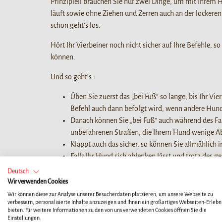
Prinzipiell brauchen Sie nur zwei Dinge, um mit Ihrem 
läuft sowie ohne Ziehen und Zerren auch an der lockeren
schon geht’s los.
Hört Ihr Vierbeiner noch nicht sicher auf Ihre Befehle, 
können.
Und so geht’s:
Üben Sie zuerst das „bei Fuß“ so lange, bis Ihr Vi
Befehl auch dann befolgt wird, wenn andere Hun
Danach können Sie „bei Fuß“ auch während des Fah
unbefahrenen Straßen, die Ihrem Hund wenige A
Klappt auch das sicher, so können Sie allmählich
Falls Ihr Hund sich ablenken lässt und trotz des ge
zurückgekehrt, loben Sie ihn und starten Sie eine
Deutsch
Nach und nach können Sie nun die Länge der Fahrr
Wir verwenden Cookies
an seinem Hundesport genießt.
Wir können diese zur Analyse unserer Besucherdaten platzieren, um unsere Webseite zu
verbessern, personalisierte Inhalte anzuzeigen und Ihnen ein großartiges Webseiten-Erlebni
bieten. Für weitere Informationen zu den von uns verwendeten Cookies öffnen Sie die
Tipps und Tricks zur Fahrradtou
Einstellungen.