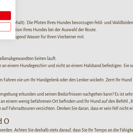
 (z.B. Asphalt). Die Pfoten Ihres Hundes bevorzugen Feld- und Waldböden
ie Kondition Ihres Hundes bei der Auswahl der Route.
er genügend Wasser für Ihren Vierbeiner mit.
raßenabgewandten Seiten läuft.
ese an einem Hundegeschirr und nicht an einem Halsband befestigen. Sie
eim Fahren nie um Ihr Handgelenk oder den Lenker wickeln. Zerrt Ihr Hund 
e Umgebung erkunden und seinen Bedürfnissen nachgehen kann? Es ist sehr
sich an einem wenig befahrenen Ort befinden und Ihr Hund auf den Befehl
auf Fahrradtouren verzichten. Denken Sie daran, dass er sein Fell nicht e
d O
werden. Achten Sie deshalb stets darauf, dass Sie Ihr Tempo an die Fähig