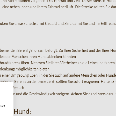
Hund Fahrradfahren zu gehen: Das Fahrrad und Zeit. Dieser Mensch-Hunde
 Leine neben Ihnen und Ihrem Fahrrad herläuft. Die Strecke sollten Sie 
so üben Sie diese zunächst mit Geduld und Zeit, damit Sie und Ihr Fellfreu
erbeiner den Befehl gehorsam befolgt. Zu Ihrer Sicherheit und der Ihres Hu
de oder Menschen Ihren Hund ablenken könnten.
rradfahrens üben. Nehmen Sie Ihren Vierbeiner an die Leine und fahren 
blenkungsmöglichkeiten bieten.
 in einer Umgebung üben, in der Sie auch auf andere Menschen oder Hunde
gebenen Befehls an der Leine zerrt, sollten Sie sofort reagieren. Halten Sie
n neuen Versuch.
adtouren und die Geschwindigkeit steigern. Achten Sie dabei stets darauf
s zu
r mit Hund: