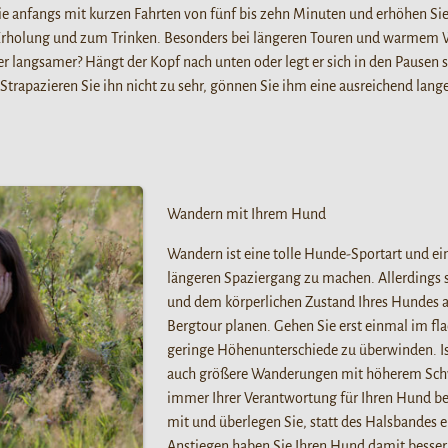
ie anfangs mit kurzen Fahrten von fünf bis zehn Minuten und erhöhen Si
rholung und zum Trinken. Besonders bei längeren Touren und warmem We
r langsamer? Hängt der Kopf nach unten oder legt er sich in den Pausen s
. Strapazieren Sie ihn nicht zu sehr, gönnen Sie ihm eine ausreichend lang
Wandern mit Ihrem Hund
Wandern ist eine tolle Hunde-Sportart und ei
längeren Spaziergang zu machen. Allerdings s
und dem körperlichen Zustand Ihres Hundes a
Bergtour planen. Gehen Sie erst einmal im fl
geringe Höhenunterschiede zu überwinden. Ist
auch größere Wanderungen mit höherem Schwie
immer Ihrer Verantwortung für Ihren Hund b
mit und überlegen Sie, statt des Halsbandes 
Anstiegen haben Sie Ihren Hund damit besser