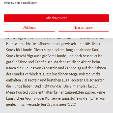
öffnen Sie die Einstellungen.
Details
Alle akzeptieren
Diese köstlichen 8in1 Triple Flavour Mega Twisted Sticks sind
eine größere Version der beliebten Triple Flavour Twisted Sticks
Ablehnen
Nein, anpassen
und eignen sich perfekt, um größere Hunde länger zu
beschäftigen. Ein bissfester Kern aus Schweine- und Rinderhaut
ist in schmackhafte Hähnchenbrust gewickelt – ein köstlicher
Snack für Hunde. Dieser super leckere, lang anhaltende Kau-
Snack beschäftigt auch größere Hunde, und noch besser: er ist
gut für Zähne und Zahnfleisch, da der natürliche Abrieb beim
Kauen die Bildung von Zahnstein und Zahnbelag auf den Zähnen
des Hundes verhindert. Diese köstlichen Mega Twisted Sticks
enthalten viel Protein und bestehen aus 3 leckeren Fleischsorten,
die Hunde lieben. Und nicht nur das: Die 8in1 Triple Flavour
Mega Twisted Sticks enthalten keinen zugesetzten Zucker, keine
künstlichen Aroma- oder Konservierungsstoffe und sind frei von
gentechnisch veränderten Organismen (GVO).