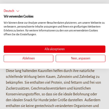
Deutsch
Wir verwenden Cookies
Wir können diese zur Analyse unserer Besucherdaten platzieren, um unsere Webseite zu
verbessern, personalisierte Inhalte anzuzeigen und Ihnen ein großartiges Webseiten-
Erlebnis zu bieten. Für weitere Informationen zu den von uns verwendeten Cookies
öffnen Sie die Einstellungen.
Details
Unsere unglaublich schmackhaften 8in1 Flavours Triple Flavour
Alle akzeptieren
Rolls vereinen drei köstliche Geschmacksrichtungen aus
Ablehnen
Nein, anpassen
Schweine- und Rinderhaut, umhüllt von köstlich saftiger
Hähnchenbrust für ein besonders leckeres Geschmackserlebnis.
Diese lang haltenden Kaurollen helfen durch ihre natürliche
schleifende Wirkung beim Kauen, Zahnstein und Zahnbelag zu
bekämpfen. Sie enthalten viel Protein, sind fettarm und frei von
Zuckerzusätzen, Geschmacksverstärkern und künstlichen
Konservierungsstoffen, so dass sie die ideale Belohnung oder
den idealen Snack für Hunde jeder Größe darstellen. Außerdem
enthalten sie keine gentechnisch veränderten Organismen und