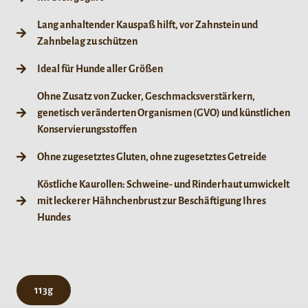
Lang anhaltender Kauspaß hilft, vor Zahnstein und
Zahnbelag zu schützen
Ideal für Hunde aller Größen
Ohne Zusatz von Zucker, Geschmacksverstärkern,
genetisch veränderten Organismen (GVO) und künstlichen
Konservierungsstoffen
Ohne zugesetztes Gluten, ohne zugesetztes Getreide
Köstliche Kaurollen: Schweine- und Rinderhaut umwickelt
mit leckerer Hähnchenbrust zur Beschäftigung Ihres
Hundes
113g