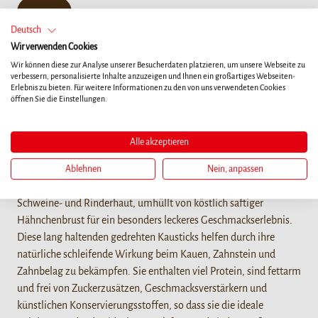
10ct
Deutsch
Wir verwenden Cookies
Wir können diese zur Analyse unserer Besucherdaten platzieren, um unsere Webseite zu
verbessern, personalisierte Inhalte anzuzeigen und Ihnen ein großartiges Webseiten-
Erlebnis zu bieten. Für weitere Informationen zu den von uns verwendeten Cookies
öffnen Sie die Einstellungen.
Details
Alle akzeptieren
Unsere unglaublich schmackhaften 8in1 Flavours Triple Flavour
Ablehnen
Nein, anpassen
Twisted Sticks vereinen drei köstliche Geschmacksrichtungen aus
Schweine- und Rinderhaut, umhüllt von köstlich saftiger
Hähnchenbrust für ein besonders leckeres Geschmackserlebnis.
Diese lang haltenden gedrehten Kausticks helfen durch ihre
natürliche schleifende Wirkung beim Kauen, Zahnstein und
Zahnbelag zu bekämpfen. Sie enthalten viel Protein, sind fettarm
und frei von Zuckerzusätzen, Geschmacksverstärkern und
künstlichen Konservierungsstoffen, so dass sie die ideale