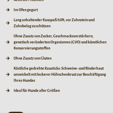
Im Ofen gegart
Lang anhaltender Kauspaß hilft, vor Zahnstein und
Zahnbelag zu schützen
Ohne Zusatz von Zucker, Geschmacksverstärkern,
genetisch veränderten Organismen (GVO) und künstlichen
Konservierungsstoffen
Ohne Zusatz von Gluten
Köstliche gedrehte Kausticks: Schweine- und Rinderhaut
umwickelt mit leckerer Hähnchenbrust zur Beschäftigung
Ihres Hundes
Ideal für Hunde aller Größen