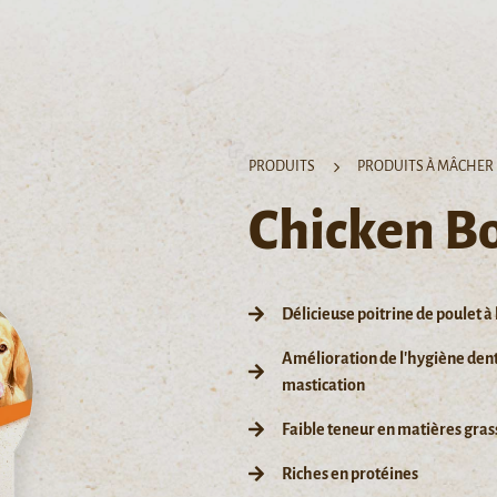
PRODUITS
PRODUITS À MÂCHER
Chicken B
Délicieuse poitrine de poulet à 
Amélioration de l'hygiène denta
mastication
Faible teneur en matières gras
Riches en protéines