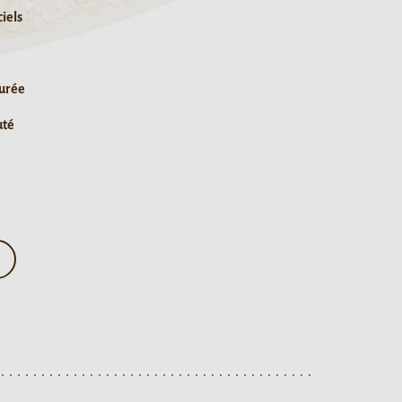
ciels
durée
uté