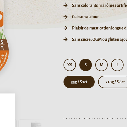
Sans colorants ni arômes artifi
Cuisson au four
Plaisir de mastication longue 
Sans sucre, OGM ou gluten ajo
XS
S
M
L
35g / S 1ct
210g / S 6ct
,