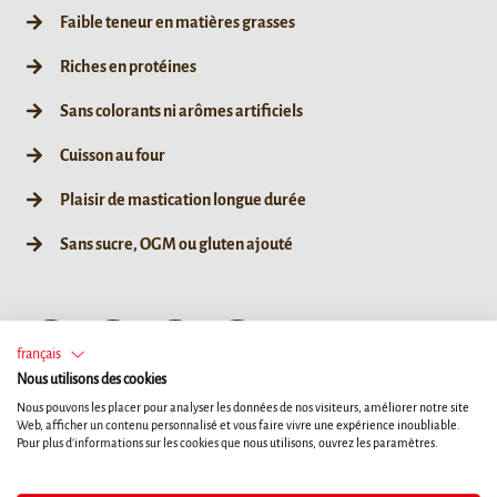
Faible teneur en matières grasses
Riches en protéines
Sans colorants ni arômes artificiels
Cuisson au four
Plaisir de mastication longue durée
Sans sucre, OGM ou gluten ajouté
XS
S
M
L
français
Nous utilisons des cookies
Nous pouvons les placer pour analyser les données de nos visiteurs, améliorer notre site
84g / XS
168g / XS
252g / XS
Web, afficher un contenu personnalisé et vous faire vivre une expérience inoubliable.
7ct
14ct
21ct
Pour plus d'informations sur les cookies que nous utilisons, ouvrez les paramètres.