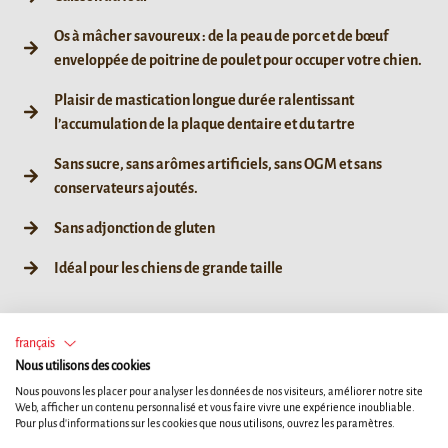
Os à mâcher savoureux : de la peau de porc et de bœuf
enveloppée de poitrine de poulet pour occuper votre chien.
Plaisir de mastication longue durée ralentissant
l’accumulation de la plaque dentaire et du tartre
Sans sucre, sans arômes artificiels, sans OGM et sans
conservateurs ajoutés.
Sans adjonction de gluten
Idéal pour les chiens de grande taille
français
XS
S
M
L
Nous utilisons des cookies
Nous pouvons les placer pour analyser les données de nos visiteurs, améliorer notre site
Web, afficher un contenu personnalisé et vous faire vivre une expérience inoubliable.
85g / L 1ct
85g / L 1ct
Pour plus d'informations sur les cookies que nous utilisons, ouvrez les paramètres.