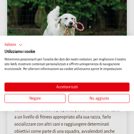
italiano
Utilizziamo i cookie
Potremmo posizionarli per l'analisi dei dati dei nostri visitatori, per migliorare il nostro
sito Web, mostrare contenuti personalizzati e offrirti un'esperienza di navigazione
eccezionale. Per ulteriori informazioni sui cookie utilizziamo aprire le impostazioni.
Salute
CLUB SPORTIVO PER CANI
Accettare tutti
Negare
No, aggiusta
Iscrivendoti a un club sportivo per cani, oltre ad usufruire
delle attività ricreative proposte, potrai mantenere il cane
a un livello di fitness appropriato alla sua razza, farlo
socializzare con altri cani e raggiungere determinati
obiettivi come parte di una squadra, avvalendoti anche