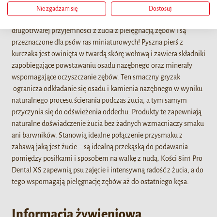
Szczegóły
Nie zgadzam się
Dostosuj
Kości 8in1 PRO Dental XS zapewniają idealne połączenie
długotrwałej przyjemności z żucia z pielęgnacją zębów i są
przeznaczone dla psów ras miniaturowych! Pyszna pierś z
kurczaka jest owinięta w twardą skórę wołową i zawiera składniki
zapobiegające powstawaniu osadu nazębnego oraz minerały
wspomagające oczyszczanie zębów. Ten smaczny gryzak
ogranicza odkładanie się osadu i kamienia nazębnego w wyniku
naturalnego procesu ścierania podczas żucia, a tym samym
przyczynia się do odświeżenia oddechu. Produkty te zapewniają
naturalne doświadczenie żucia bez żadnych wzmacniaczy smaku
ani barwników. Stanowią idealne połączenie przysmaku z
zabawą jaką jest żucie – są idealną przekąską do podawania
pomiędzy posiłkami i sposobem na walkę z nudą. Kości 8in1 Pro
Dental XS zapewnią psu zajęcie i intensywną radość z żucia, a do
tego wspomagają pielęgnację zębów aż do ostatniego kęsa.
Informacja żywieniowa