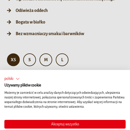
Odświeża oddech
Bogata w białko
Bez wzmacniaczy smaku i barwników
XS
S
M
L
84g / XS 7ct
252g / XS 21ct
polski
Używamy plików cookie
Możemy je zamieścić w celu analizy danych dotyczących odwiedzających, ulepszenia
naszej strony internetowej, pokazania spersonalizowanych treści i zapewnienia Państwu
wspaniałego doświadczenia na stronie internetowej. Aby uzyskać więcej informacji na
temat plików cookie, których używamy, otwórz ustawienia.
Akceptuj wszystko