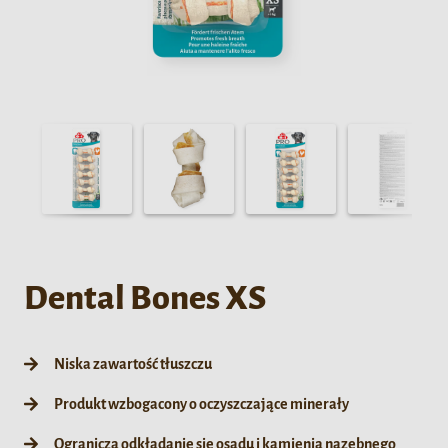
Dental Bones XS
Niska zawartość tłuszczu
Produkt wzbogacony o oczyszczające minerały
Ogranicza odkładanie się osadu i kamienia nazębnego