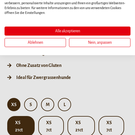
umwickelt mit köstlicher Hähnchenbrust zur
verbessern, personalisierte Inhalte anzuzeigen und Ihnen ein großartiges Webseiten-
Beschäftigung Ihres Hundes
Erlebnis zu bieten. Für weitere Informationen zu den von uns verwendeten Cookies
öffnen Sie die Einstellungen.
Lang anhaltender Kauspaß hilft, vor Zahnstein und
Zahnbelag zu schützen
Alle akzeptieren
Ohne Zusatz von Zucker, Geschmacksverstärkern,
Ablehnen
Nein, anpassen
genetisch veränderten Organismen (GVO) und künstlichen
Konservierungsstoffen
Ohne Zusatz von Gluten
Ideal für Zwergrassenhunde
XS
S
M
L
XS
XS
XS
XS
21ct
7ct
21ct
7ct