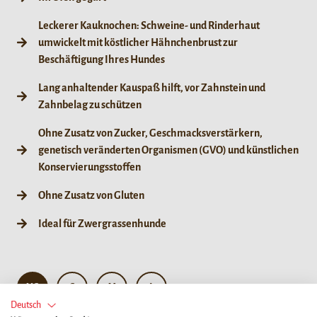
Leckerer Kauknochen: Schweine- und Rinderhaut
umwickelt mit köstlicher Hähnchenbrust zur
Beschäftigung Ihres Hundes
Lang anhaltender Kauspaß hilft, vor Zahnstein und
Zahnbelag zu schützen
Ohne Zusatz von Zucker, Geschmacksverstärkern,
genetisch veränderten Organismen (GVO) und künstlichen
Konservierungsstoffen
Ohne Zusatz von Gluten
Ideal für Zwergrassenhunde
XS
S
M
L
Deutsch