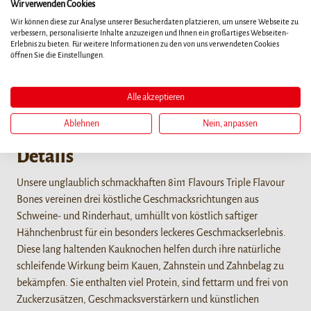
Wir verwenden Cookies
XS
XS
XS
XS
Wir können diese zur Analyse unserer Besucherdaten platzieren, um unsere Webseite zu
21ct
7ct
21ct
7ct
verbessern, personalisierte Inhalte anzuzeigen und Ihnen ein großartiges Webseiten-
Erlebnis zu bieten. Für weitere Informationen zu den von uns verwendeten Cookies
öffnen Sie die Einstellungen.
Alle akzeptieren
Ablehnen
Nein, anpassen
Details
Unsere unglaublich schmackhaften 8in1 Flavours Triple Flavour
Bones vereinen drei köstliche Geschmacksrichtungen aus
Schweine- und Rinderhaut, umhüllt von köstlich saftiger
Hähnchenbrust für ein besonders leckeres Geschmackserlebnis.
Diese lang haltenden Kauknochen helfen durch ihre natürliche
schleifende Wirkung beim Kauen, Zahnstein und Zahnbelag zu
bekämpfen. Sie enthalten viel Protein, sind fettarm und frei von
Zuckerzusätzen, Geschmacksverstärkern und künstlichen